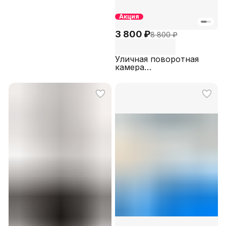
Акция
3 800 ₽
8 800 ₽
Уличная поворотная
камера
видеонаблюдения 3+3
МПикс IP PTZ WI-FI,
слот для карт памяти
microSD STARVIS
COLORVU SECTEC
IPPTZ2106MD (App:
ICSee)