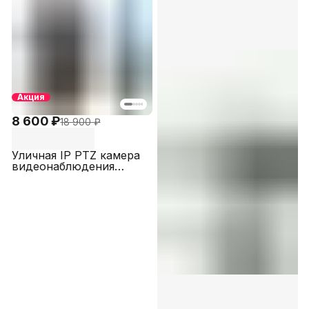
SECTEC ST-IPPTZ210-
Pro)
3M-3L-XM
Акция
8 600 ₽
18 900 ₽
Уличная IP PTZ камера
видеонаблюдения
12МП STARVIS
COLORVU с двойной
подсветкой SECTEC
IPPTZ49512M4L
автотрек с зумом
(ICSEE)