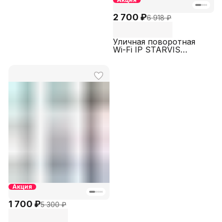
2 700 ₽
6 918 ₽
Уличная поворотная
Wi-Fi IP STARVIS
COLORVU камера
видеонаблюдения
SECTEC ST-IPPTZ210-
2M-SD-W-A
Акция
1 700 ₽
5 300 ₽