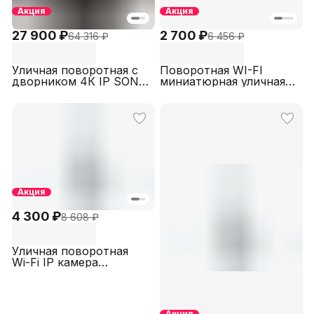
Акция
Акция
27 900 ₽
2 700 ₽
64 316 ₽
6 456 ₽
Уличная поворотная с
Поворотная WI-FI
дворником 4К IP SONY
миниатюрная уличная
STARVIS камера
камера SECTEC ST-
видеонаблюдения с 30-
IPPTZ240-2M-SD-W-A
кратным оптическим
зумом и автофокусом,
microsd слот, микрофон
SECTEC
IPPTZ094KSDAPOE30X
(Блок питания в
комплекте)
Акция
4 300 ₽
8 608 ₽
Уличная поворотная
Wi-Fi IP камера
видеонаблюдения
STARVIS COLORVU
SECTEC ST-IPPTZ210-
4M-SD-W-A
Акция