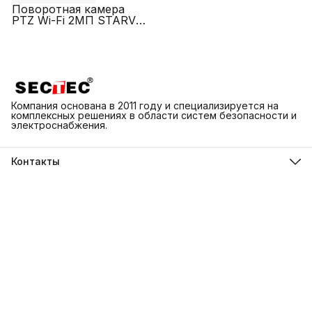
Поворотная камера
PTZ Wi-Fi 2МП STARVIS
COLORVU для цоколя
E27 220В SECTEC ST-
IPPTZ330-2M-XM
Компания основана в 2011 году и специализируется на
комплексных решениях в области систем безопасности и
электроснабжения.
Контакты
Адрес
г. Каменск-Шахтинский ул. Народная 3Д
Телефон
8 (918) 550-74-98
Режим работы
ПН-ВС 9:00-18:00
Эл. почта
info@sectec.su