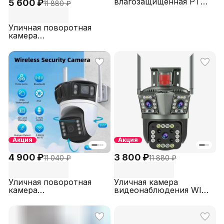
влагозащищенная PTZ
5 600 ₽
11 880 ₽
AHD видеокамера 5МП
SECTEC AHD230PTZ-5M
Уличная поворотная
камера
видеонаблюдения WIFI
3МПикс IP PTZ, слот
для карт памяти
microSD STARVIS
COLORVU SECTEC ST-
IPPTZ250-3M-W-XM
Акция
Акция
4 900 ₽
3 800 ₽
11 040 ₽
11 880 ₽
Уличная поворотная
Уличная камера
камера
видеонаблюдения WIFI
видеонаблюдения 3
PTZ 2+2МП STARVIS
МПикс IP PTZ WI-FI,
COLORVU с двойной
слот для карт памяти
подсветкой SECTEC
microSD COLORVU
IPPTZ4856M3L (V380