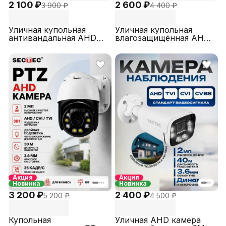
2 100 ₽
2 600 ₽
3 900 ₽
4 400 ₽
Уличная купольная
Уличная купольная
антивандальная AHD
влагозащищённая AHD
STARVIS камера
STARVIS камера
видеонаблюдения 2МП
видеонаблюдения 2МП
SECTEC ST-AHD790-
SECTEC ST-AHD890-
2M-2.8-DA
2M-2.8-DA
Акция
Акция
Новинка
Новинка
3 200 ₽
2 400 ₽
5 200 ₽
4 500 ₽
Купольная
Уличная AHD камера