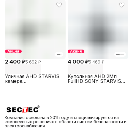
STARVIS с белой
AHD485HD4A-2M
подсветкой SECTEC
AHD790HD4A2M2.8W
Акция
Акция
2 400 ₽
4 000 ₽
5 692 ₽
5 469 ₽
Уличная AHD STARVIS
Купольная AHD 2Мп
камера
FullHD SONY STARVIS
видеонаблюдения 2МП
камера
с инфракрасной
видеонаблюдения для
подсветкой SECTEC
помещений SECTEC ST-
ST-AHD485HD4A-2M-IR
AHD860HD4S-2M-2.8
Компания основана в 2011 году и специализируется на
комплексных решениях в области систем безопасности и
электроснабжения.