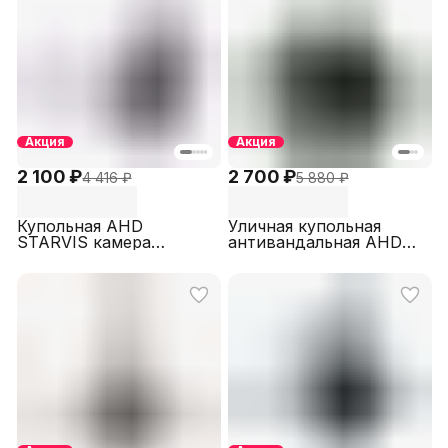
Акция
Акция
2 100 ₽
2 700 ₽
4 416 ₽
5 880 ₽
Купольная AHD
Уличная купольная
STARVIS камера
антивандальная AHD
видеонаблюдения для
камера
помещений и улиц 2МП
видеонаблюдения 2МП
с белой подсветкой
SECTEC AHD790HD4A-
SECTEC ST-
2M2.8IR
AHD850HD4A-2M-2.8-
W