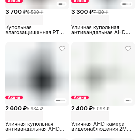
Акция
Акция
3 700 ₽
3 300 ₽
6 500 ₽
7 130 ₽
Купольная
Уличная купольная
влагозащищенная PTZ
антивандальная AHD
AHD видеокамера 5МП
камера
SECTEC AHD230PTZ-5M
видеонаблюдения 5МП
STARVIS с двойной
подсветкой SECTEC
AHD790HD45M2.8DA
Акция
Акция
2 600 ₽
2 400 ₽
5 934 ₽
6 098 ₽
Уличная купольная
Уличная AHD камера
антивандальная AHD
видеонаблюдения 2МП
камера
с белой подсветкой
видеонаблюдения 2МП
SECTEC ST-