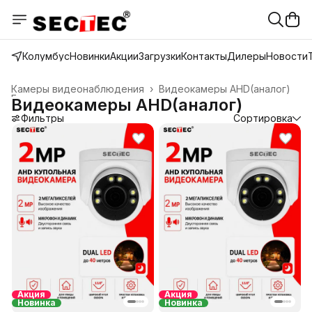
Колумбус
Новинки
Акции
Загрузки
Контакты
Дилеры
Новости
Камеры видеонаблюдения
›
Видеокамеры AHD(аналог)
Главная
›
Видеокамеры AHD(аналог)
Фильтры
Сортировка
Акция
Акция
Новинка
Новинка