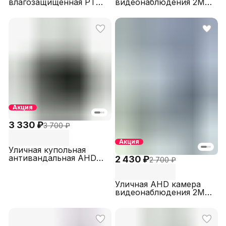
влагозащищенная PTZ
видеонаблюдения 2МП
AHD видеокамера 2МП
с двойной подсветкой
SECTEC ST-
SECTEC ST-AHD485-
AHD230PTZ-2M
2M-DA
Акция
3 330 ₽
3 700 ₽
Акция
Уличная купольная
антивандальная AHD
2 430 ₽
2 700 ₽
камера
видеонаблюдения 5МП
STARVIS SECTEC ST-
Уличная AHD камера
AHD790-5M-2.8-DA
видеонаблюдения 2МП
с двойной подсветкой
SECTEC AHD485A-2M-
2.8-DA