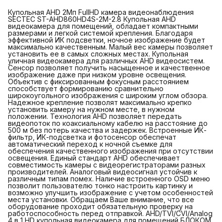
Купольная AHD 2Мп FullHD камера видеонаблюдения
SECTEC ST-AHD860HD4S-2M-2.8 Купольная AHD
видеокамера для помещений, обладает компактными
размерами и легкой системой крепления. Благодаря
эффективной ИК подсветки, ночное изображение будет
максимально качественным. Малый вес камеры позволяет
установить ее в самых сложных местах. Купольная
уличная видеокамера для различных AHD видеосистем.
Сенсор позволяет получить насыщенное и качественное
изображение даже при низком уровне освещения.
Объектив с фиксированным фокусным расстоянием
способствует формированию сравнительно
широкоугольного изображения с широким углом обзора.
Надежное крепление позволят максимально крепко
установить камеру на нужном месте, в нужном
положении. Технология AHD позволяет передать
видеопоток по коаксиальному кабелю на расстояние до
500 м без потерь качества и задержек. Встроенные ИК-
фильтр, ИК-подсветка и фотосенсор обеспечат
автоматический переход к ночной съемке для
обеспечения качественного изображения при отсутствии
освещения. Единый стандарт AHD обеспечивает
совместимость камеры с видеорегистраторами разных
производителей. Аналоговый видеосигнал устойчив к
различным типам помех. Наличие встроенного OSD меню
позволит пользователю тонко настроить картинку и
возможно улучшить изображение с учетом особенностей
места установки. Обращаем Ваше внимание, что все
оборудование проходит обязательную проверку на
работоспособность перед отправкой. AHD/TVI/CVI/Analog
4 в 1 HD купольная видеокамера для помещений БЛОКОМ