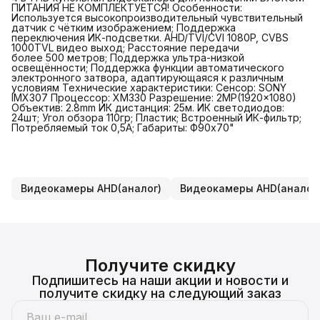
ПИТАНИЯ НЕ КОМПЛЕКТУЕТСЯ! Особенности:
Используется высокопроизводительный чувствительный
датчик с чётким изображением; Поддержка
переключения ИК-подсветки. AHD/TVI/CVI 1080P, CVBS
1000TVL видео выход; Расстояние передачи
более 500 метров; Поддержка ультра-низкой
освещённости; Поддержка функции автоматического
электронного затвора, адаптирующаяся к различным
условиям Технические характеристики: Сенсор: SONY
IMX307 Процессор: XM330 Разрешение: 2MP(1920x1080)
Объектив: 2.8mm ИК дистанция: 25м. ИК светодиодов:
24шт; Угол обзора 110гр; Пластик; Встроенный ИК-фильтр;
Потребляемый ток 0,5А; Габариты: Ф90х70"
Видеокамеры AHD(аналог)
Видеокамеры AHD(аналог
Получите скидку
Подпишитесь на наши акции и новости и
получите скидку на следующий заказ