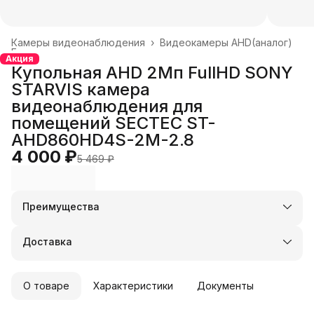
Камеры видеонаблюдения
›
Видеокамеры AHD(аналог)
Главная
›
Акция
Купольная AHD 2Мп FullHD SONY
STARVIS камера
видеонаблюдения для
помещений SECTEC ST-
AHD860HD4S-2M-2.8
4 000 ₽
5 469 ₽
Преимущества
Оплата частями в Сплит
Доставка в пункты выдачи или до двери
Доставка
Удобный возврат
О товаре
Характеристики
Документы