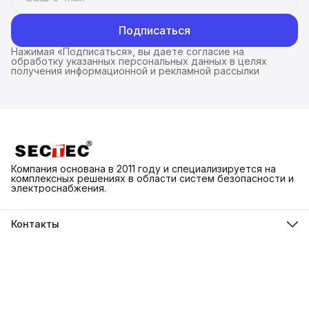
Подписаться
Нажимая «Подписаться», вы даете согласие на
обработку указанных персональных данных в целях
получения информационной и рекламной рассылки
Компания основана в 2011 году и специализируется на
комплексных решениях в области систем безопасности и
электроснабжения.
Контакты
Адрес
г. Каменск-Шахтинский ул. Народная 3Д
Телефон
8 (918) 550-74-98
Режим работы
ПН-ВС 9:00-18:00
Эл. почта
info@sectec.su