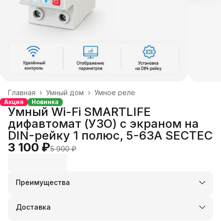
Главная
›
Умный дом
›
Умное реле
Акция
Новинка
Умный Wi-Fi SMARTLIFE
дифавтомат (УЗО) с экраном на
DIN-рейку 1 полюс, 5-63А SECTEC
3 100 ₽
5 900 ₽
Преимущества
Оплата частями в Сплит
Доставка в пункты выдачи или до двери
Доставка
Удобный возврат