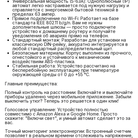
Универсальная мощность (5-63А): Однополюсный (1P)
автомат легко настраивается под нужную нагрузку и
справляется с энергоемкой бытовой техникой в
пределах 63 ампер.
Прямое подключение по Wi-Fi: Работает на базе
стандарта IEEE 802.11 b/g/n. Вам не нужны
дополнительные шлюзы — просто подключите
устройство к домашнему роутеру и получайте
уведомления об авариях прямо на телефон.
Стандартный монтаж: Разработан для установки на
классическую DIN-рейку, аккуратно интегрируется в
любой стандартный распределительный щит.
Безопасные материалы: Корпус выполнен из прочного,
огнестойкого и устойчивого к механическим
воздействиям ABS-пластика.
Стабильная работа: Устройство рассчитано на
бесперебойную эксплуатацию при температуре
окружающей среды от 0 до +55 °C.
Главные преимущества:
Полный контроль на расстоянии: Включайте и выключайте
приборы удаленно через мобильное приложение. Забыли
выключить утюг? Теперь это решается в один клик!
Голосовое управление: Устройство полностью
совместимо с Amazon Alexa и Google Home. Просто
скажите: "Включи свет", и умный автомат сделает это за
вас.
Точный мониторинг электроэнергии: Встроенный счетчик
позволяет в реальном времени отслеживать напряжение,