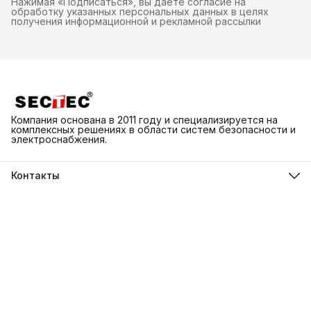
Нажимая «Подписаться», вы даете согласие на
обработку указанных персональных данных в целях
получения информационной и рекламной рассылки
Компания основана в 2011 году и специализируется на
комплексных решениях в области систем безопасности и
электроснабжения.
Контакты
Адрес
г. Каменск-Шахтинский ул. Народная 3Д
Телефон
8 (918) 550-74-98
Режим работы
ПН-ВС 9:00-18:00
Эл. почта
info@sectec.su