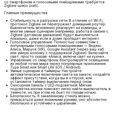
со смартфоном и голосовыми помощниками требуется
Zigbee-шлюз (хаб).
Главные преимущества:
Стабильность и разгрузка сети: В отличие от Wi-Fi,
протокол Zigbee не перегружает домашний роутер.
Выключатель мгновенно реагирует на команды, а
многие умные сценарии (например, работа в связке с
Zigbee-датчиком движения) будут выполняться
локально, даже если в доме пропадет интернет.
Голосовое управление: Полностью совместим с
популярными голосовыми помощниками — Яндекс
Алиса, Маруся (VK), Google Assistant (через ваш хаб
или умную колонку с поддержкой Zigbee). Включайте
свет, просто сказав: «Алиса, включи свет на кухне».
Управление со смартфона: Контролируйте освещение
из любой точки мира через популярные приложения
Tuya Smart или Smart Life (iOS / Android).
Умные сценарии и таймеры: Настройте
автоматическое включение света на закате, создайте
эффект присутствия, когда вы в отпуске, или
установите таймер выключения перед сном.
Сенсорная панель с LED-подсветкой: Мягкая
подсветка кнопки поможет легко найти выключатель в
темноте, но при этом не бьет по глазам ночью.
Безопасность: К закаленному стеклу можно
прикасаться даже влажными руками, оно абсолютно
безопасно и устойчиво к царапинам.