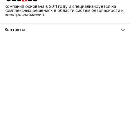
Компания основана в 2011 году и специализируется на
комплексных решениях в области систем безопасности и
электроснабжения.
Контакты
Адрес
г. Каменск-Шахтинский ул. Народная 3Д
Телефон
8 (918) 550-74-98
Режим работы
ПН-ВС 9:00-18:00
Эл. почта
info@sectec.su