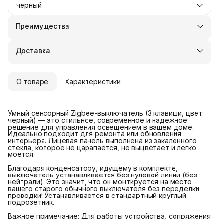
черный
Преимущества
Оплата частями в Сплит
Доставка в пункты выдачи или до двери
Доставка
Удобный возврат
О товаре
Характеристики
Умный сенсорный Zigbee-выключатель (3 клавиши, цвет:
черный) — это стильное, современное и надежное
решение для управления освещением в вашем доме.
Идеально подходит для ремонта или обновления
интерьера. Лицевая панель выполнена из закаленного
стекла, которое не царапается, не выцветает и легко
моется.
Благодаря конденсатору, идущему в комплекте,
выключатель устанавливается без нулевой линии (без
нейтрали). Это значит, что он монтируется на место
вашего старого обычного выключателя без переделки
проводки! Устанавливается в стандартный круглый
подрозетник.
Важное примечание: Для работы устройства, сопряжения