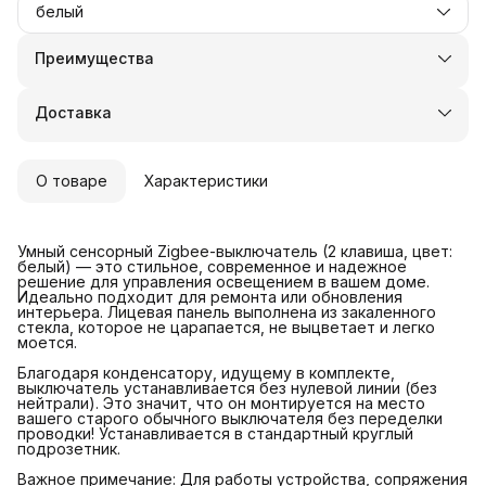
белый
Преимущества
Оплата частями в Сплит
Доставка в пункты выдачи или до двери
Доставка
Удобный возврат
О товаре
Характеристики
Умный сенсорный Zigbee-выключатель (2 клавиша, цвет:
белый) — это стильное, современное и надежное
решение для управления освещением в вашем доме.
Идеально подходит для ремонта или обновления
интерьера. Лицевая панель выполнена из закаленного
стекла, которое не царапается, не выцветает и легко
моется.
Благодаря конденсатору, идущему в комплекте,
выключатель устанавливается без нулевой линии (без
нейтрали). Это значит, что он монтируется на место
вашего старого обычного выключателя без переделки
проводки! Устанавливается в стандартный круглый
подрозетник.
Важное примечание: Для работы устройства, сопряжения