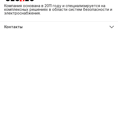
Компания основана в 2011 году и специализируется на
комплексных решениях в области систем безопасности и
электроснабжения.
Контакты
Адрес
г. Каменск-Шахтинский ул. Народная 3Д
Телефон
8 (918) 550-74-98
Режим работы
ПН-ВС 9:00-18:00
Эл. почта
info@sectec.su