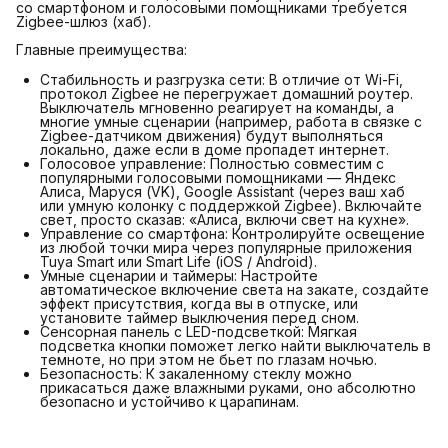
со смартфоном и голосовыми помощниками требуется
Zigbee-шлюз (хаб).
Главные преимущества:
Стабильность и разгрузка сети: В отличие от Wi-Fi,
протокол Zigbee не перегружает домашний роутер.
Выключатель мгновенно реагирует на команды, а
многие умные сценарии (например, работа в связке с
Zigbee-датчиком движения) будут выполняться
локально, даже если в доме пропадет интернет.
Голосовое управление: Полностью совместим с
популярными голосовыми помощниками — Яндекс
Алиса, Маруся (VK), Google Assistant (через ваш хаб
или умную колонку с поддержкой Zigbee). Включайте
свет, просто сказав: «Алиса, включи свет на кухне».
Управление со смартфона: Контролируйте освещение
из любой точки мира через популярные приложения
Tuya Smart или Smart Life (iOS / Android).
Умные сценарии и таймеры: Настройте
автоматическое включение света на закате, создайте
эффект присутствия, когда вы в отпуске, или
установите таймер выключения перед сном.
Сенсорная панель с LED-подсветкой: Мягкая
подсветка кнопки поможет легко найти выключатель в
темноте, но при этом не бьет по глазам ночью.
Безопасность: К закаленному стеклу можно
прикасаться даже влажными руками, оно абсолютно
безопасно и устойчиво к царапинам.