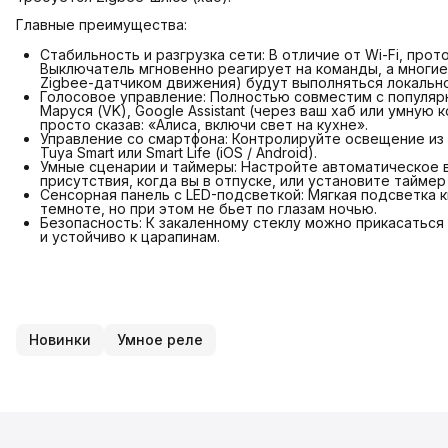
Главные преимущества:
Стабильность и разгрузка сети: В отличие от Wi-Fi, про
Выключатель мгновенно реагирует на команды, а многие
Zigbee-датчиком движения) будут выполняться локально
Голосовое управление: Полностью совместим с популя
Маруся (VK), Google Assistant (через ваш хаб или умную
просто сказав: «Алиса, включи свет на кухне».
Управление со смартфона: Контролируйте освещение из
Tuya Smart или Smart Life (iOS / Android).
Умные сценарии и таймеры: Настройте автоматическое в
присутствия, когда вы в отпуске, или установите тайме
Сенсорная панель с LED-подсветкой: Мягкая подсветка 
темноте, но при этом не бьет по глазам ночью.
Безопасность: К закаленному стеклу можно прикасатьс
и устойчиво к царапинам.
Новинки
Умное реле