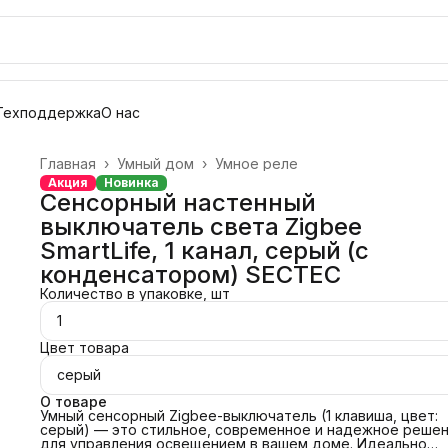
Техподдержка
О нас
Главная
›
Умный дом
›
Умное реле
Акция
Новинка
Сенсорный настенный
выключатель света Zigbee
SmartLife, 1 канал, серый (с
конденсатором) SECTEC
Количество в упаковке, шт
1
Цвет товара
серый
О товаре
Умный сенсорный Zigbee-выключатель (1 клавиша, цвет:
серый) — это стильное, современное и надежное реше
для управления освещением в вашем доме. Идеально