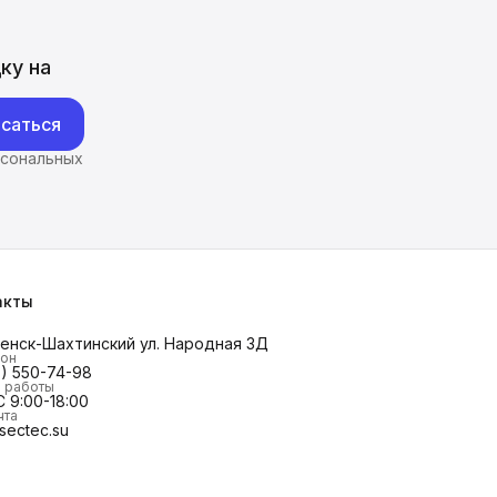
ку на
саться
рсональных
акты
менск-Шахтинский ул. Народная 3Д
он
8) 550-74-98
 работы
 9:00-18:00
чта
sectec.su