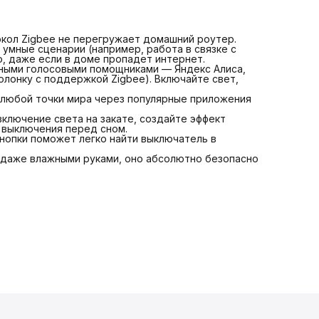
этом не бьет по глазам ночью.
Безопасность: К закаленному стеклу можно прикасаться
даже влажными руками, оно абсолютно безопасно и
устойчиво к царапинам.
токол Zigbee не перегружает домашний роутер.
 умные сценарии (например, работа в связке с
, даже если в доме пропадет интернет.
рными голосовыми помощниками — Яндекс Алиса,
 колонку с поддержкой Zigbee). Включайте свет,
 любой точки мира через популярные приложения
ключение света на закате, создайте эффект
р выключения перед сном.
кнопки поможет легко найти выключатель в
я даже влажными руками, оно абсолютно безопасно