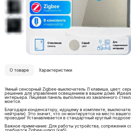
О товаре
Характеристики
Умный сенсорный Zigbee-выключатель (1 клавиша, цвет: се
решение для управления освещением в вашем доме. Идеал
интерьера. Лицевая панель выполнена из закаленного стекл
моется.
Благодаря конденсатору, идущему в комплекте, выключател
нейтрали). Это значит, что он монтируется на место ваше
проводки! Устанавливается в стандартный круглый подрозе
Важное примечание: Для работы устройства, сопряжения 
требуется Zigbee-шлюз (хаб).