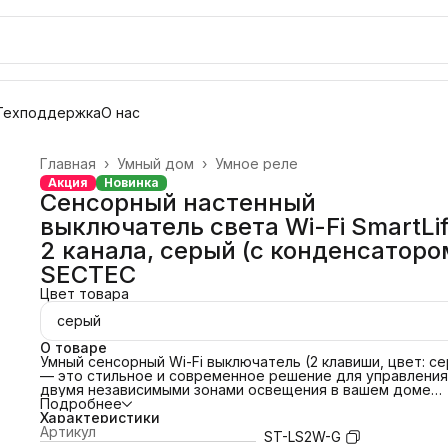
Техподдержка
О нас
Главная
›
Умный дом
›
Умное реле
Акция
Новинка
Сенсорный настенный
выключатель света Wi-Fi SmartLif
2 канала, серый (с конденсаторо
SECTEC
Цвет товара
серый
О товаре
Умный сенсорный Wi-Fi выключатель (2 клавиши, цвет: с
— это стильное и современное решение для управления
двумя независимыми зонами освещения в вашем доме
(например, люстрой и точечными светильниками). Лицев
Подробнее
панель выполнена из закаленного стекла, которое не
Характеристики
царапается, не выцветает и легко моется.
Артикул
ST-LS2W-G
Благодаря конденсатору, идущему в комплекте,