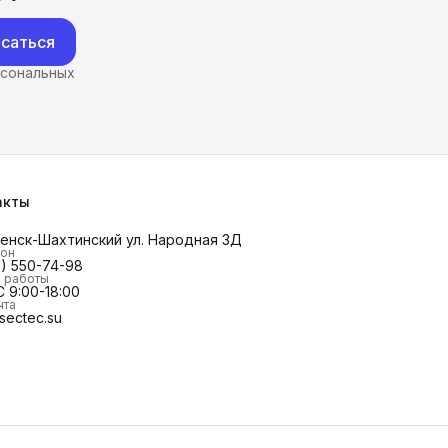
саться
рсональных
акты
менск-Шахтинский ул. Народная 3Д
он
8) 550-74-98
 работы
 9:00-18:00
чта
sectec.su