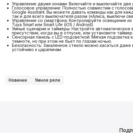
Управление двумя зонами: Включайте и выключайте две р
Голосовое управление: Полностью совместим с голосов
Google Assistant. Вы можете давать команды как для ка
так и для всего выключателя разом («Алиса, выключи све
Управление со смартфона: Контролируйте освещение из
Tuya Smart или Smart Life (iOS / Android).
Умные сценарии и таймеры: Настройте автоматическое в
присутствия, когда вы в отпуске, или установите тайме
Сенсорная панель с LED-подсветкой: Мягкая подсветка 
темноте, но при этом не бьет по глазам ночью.
Безопасность: Закаленное стекло можно касаться даже
устойчиво к царапинам.
Новинки
Умное реле
Подп