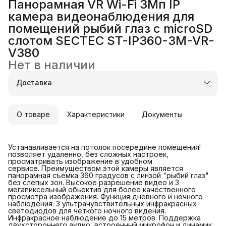
Панорамная VR Wi-Fi 3Мп IP
камера видеонаблюдения для
помещений рыбий глаз с microSD
слотом SECTEC ST-IP360-3M-VR-
V380
Нет в наличии
Доставка
О товаре
Характеристики
Документы
Устанавливается на потолок посередине помещения!
позволяет удаленно, без сложных настроек,
просматривать изображение в удобном
сервисе. Преимуществом этой камеры является
панорамная съемка 360 градусов с линзой "рыбий глаз"
без слепых зон. Высокое разрешение видео и 3
мегапиксельный обьектив для более качественного
просмотра изображения. Функция дневного и ночного
наблюдения. 3 ультрачувствительных инфракрасных
светодиодов для четкого ночного видения.
Инфракрасное наблюдение до 15 метров. Поддержка
двухстороннего аудио, встроенный микрофон и динамик.