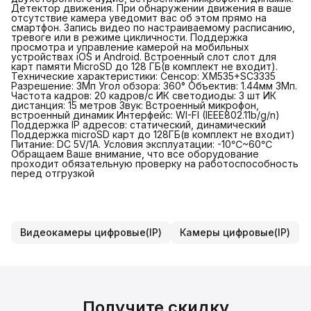
Детектор движения. При обнаружении движения в ваше
отсутствие камера уведомит вас об этом прямо на
смартфон. Запись видео по настраиваемому расписанию,
тревоге или в режиме цикличности. Поддержка
просмотра и управление камерой на мобильных
устройствах iOS и Android. Встроенный слот cлот для
карт памяти MicroSD до 128 ГБ(в комплект не входит).
Технические характеристики: Сенсор: XM535+SC3335
Разрешение: 3Мп Угол обзора: 360° Объектив: 1.44мм 3Мп.
Частота кадров: 20 кадров/с ИК светодиоды: 3 шт ИК
дистанция: 15 метров Звук: Встроенный микрофон,
встроенный динамик Интерфейс: WI-FI (IEEE802.11b/g/n)
Поддержка IP адресов: статический, динамический
Поддержка microSD карт до 128ГБ(в комплект не входит)
Питание: DC 5V/1A. Условия эксплуатации: -10℃~60℃
Обращаем Ваше внимание, что все оборудование
проходит обязательную проверку на работоспособность
перед отгрузкой
Видеокамеры цифровые(IP)
Камеры цифровые(IP)
Получите скидку