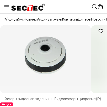
Колумбус
Новинки
Акции
Загрузки
Контакты
Дилеры
Новости
Камеры видеонаблюдения
›
Видеокамеры цифровые(IP)
Главная
›
Акция