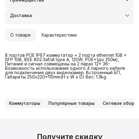
Оплата частями в Сплит
Доставка в пункты выдачи или до двери
Доставка
Удобный возврат
О товаре
Характеристики
8 портов POE IP67 коммутатор + 2 порта ethernet 1GB +
SFP 1GB, IEEE 802.3af/at type A, 120W, POE+(до 250м),
Питание и сигнал совмещены на 2 парах 12+ 36-
Возможность использования одного 4 парного кабеля
для подключения двух видеокамер. Встроенный БП,
Габариты 250x220x110mm(H x W x D) Вес: 1.3kg
Коммутаторы
Популярные товары
Сетевое обору
Получите скидку