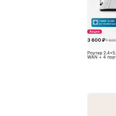
Акция
3 600 ₽
7 800
Роутер 2.4+5.
WAN + 4 пор
Мбит/с SECT