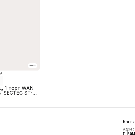
₽
ц, 1 порт WAN
N SECTEC ST-
Конт
Адрес
г. Ка