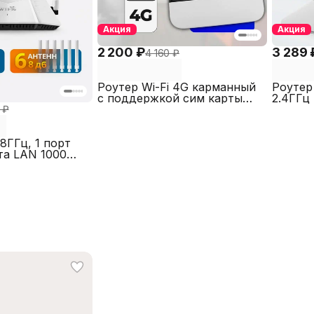
Акция
Акция
2 200 ₽
3 289 
4 160 ₽
Роутер Wi-Fi 4G карманный
Роутер
c поддержкой сим карты
2.4ГГц
150Мбит SECTEC ST-R4G-
устано
 ₽
2100MA
SECTE
8ГГц, 1 порт
та LAN 1000
EC ST-AX1800