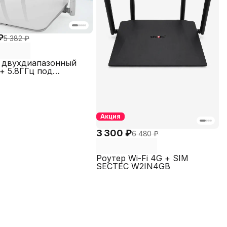
₽
5 382 ₽
 двухдиапазонный
 + 5.8ГГц под
вку OpenWRT,
C STW52INDUAL
Акция
3 300 ₽
6 480 ₽
Роутер Wi-Fi 4G + SIM
SECTEC W2IN4GB