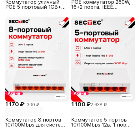
Коммутатор уличный
POE коммутатор 260W,
POE 5 портовый 1GB+
16+2 порта, IEEE
uplink+SFP 1GB SECTEC
802.3af/at type
ST-PLC411POE-PRO
A,10/100Mbps, SECTEC
ST-SG16-POE
Акция
Акция
1 170 ₽
1 100 ₽
1 300 ₽
2 638 ₽
Коммутатор 8 портов
Коммутатор 5 портов
10/100Mbps для систем
10/100Mbps 12в, 1 порт
видеонаблюдения с
passive poe 5-24в
поддержкой Passive
(питание коммутатора)
PoE 5-12В SECTEC
SECTEC