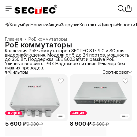
Колумбус
Новинки
Акции
Загрузки
Контакты
Дилеры
Новости
Главная
›
PoE коммутаторы
PoE коммутаторы
Коллекция PoE-коммутаторов SECTEC ST-PLC и SG для
видеонаблюдения. Модели от 5 до 24 портов, мощность
до 350 Вт. Поддержка IEEE 802.3af/at и passive PoE.
Уличные версии с IP67. Надёжное питание IP-камер без
лишних проводов.
Фильтры
Сортировка
Акция
Акция
5 600 ₽
8 900 ₽
9 900 ₽
15 600 ₽