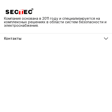
Компания основана в 2011 году и специализируется на
комплексных решениях в области систем безопасности и
электроснабжения.
Контакты
Адрес
г. Каменск-Шахтинский ул. Народная 3Д
Телефон
8 (918) 550-74-98
Режим работы
ПН-ВС 9:00-18:00
Эл. почта
info@sectec.su